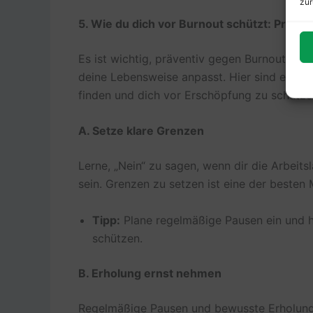
zur
5. Wie du dich vor Burnout schützt: Präven
Es ist wichtig, präventiv gegen Burnout vor
deine Lebensweise anpasst. Hier sind einige 
finden und dich vor Erschöpfung zu schütze
A. Setze klare Grenzen
Lerne, „Nein“ zu sagen, wenn dir die Arbeitsl
sein. Grenzen zu setzen ist eine der besten
Tipp:
Plane regelmäßige Pausen ein und ha
schützen.
B. Erholung ernst nehmen
Regelmäßige Pausen und bewusste Erholungs