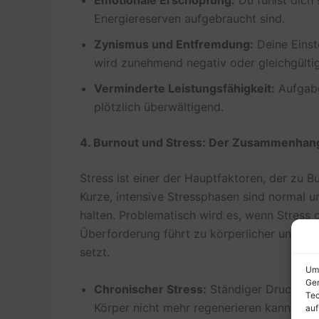
Energiereserven aufgebraucht sind.
Zynismus und Entfremdung:
Deine Einst
wird zunehmend negativ oder gleichgültig
Verminderte Leistungsfähigkeit:
Aufgaben
plötzlich überwältigend.
4. Burnout und Stress: Der Zusammenhan
Stress ist einer der Hauptfaktoren, der zu Bur
Kurze, intensive Stressphasen sind normal 
halten. Problematisch wird es, wenn Stress 
Überforderung führt zu körperlicher und em
setzt.
Um 
Ger
Chronischer Stress:
Ständiger Druck ohn
Tec
Körper nicht mehr regenerieren kann, was 
auf