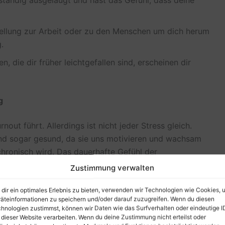
ellung zur Arbeit oder zu den Menschen um dich herum
.
, die dir früher leichtgefallen sind, erscheinen dir
g
nout führt. Allerdings ist nicht jeder Stress gleich.
und sogar gesund, da sie uns motivieren und wachsam
chronisch wird. Das dauerhafte Gefühl der
otionaler Erschöpfung, die den Burnout-Zyklus in Gang
Zustimmung verwalten
dir ein optimales Erlebnis zu bieten, verwenden wir Technologien wie Cookies, 
äteinformationen zu speichern und/oder darauf zuzugreifen. Wenn du diesen
e ausreichende Erholungsphasen führt dazu, dass der
hnologien zustimmst, können wir Daten wie das Surfverhalten oder eindeutige I
auf lange Sicht zu Burnout führt.
 dieser Website verarbeiten. Wenn du deine Zustimmung nicht erteilst oder