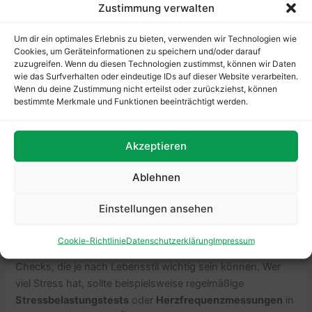
Zustimmung verwalten
Osteoporose-Früherkennung (ab 50 Jahren)
: Frauen,
Um dir ein optimales Erlebnis zu bieten, verwenden wir Technologien wie
besonders nach der Menopause, haben ein höheres
Cookies, um Geräteinformationen zu speichern und/oder darauf
Risiko für Osteoporose. Eine Knochendichtemessung
zuzugreifen. Wenn du diesen Technologien zustimmst, können wir Daten
wie das Surfverhalten oder eindeutige IDs auf dieser Website verarbeiten.
kann helfen, das Risiko für Knochenbrüche
Wenn du deine Zustimmung nicht erteilst oder zurückziehst, können
einzuschätzen.
bestimmte Merkmale und Funktionen beeinträchtigt werden.
Herz-Kreislauf-Check (ab 40 Jahren)
: Männer haben
tendenziell ein höheres Risiko für Herzinfarkte. Ab 40
Akzeptieren
Jahren sollten sie regelmäßig ihren Blutdruck,
Cholesterin und andere Herzgesundheitsindikatoren
Ablehnen
prüfen lassen.
Einstellungen ansehen
Individuelle Check-ups je nach Lebensstil
Cookie-Richtlinie
Datenschutz­erklärung
Impressum
Neben den Standarduntersuchungen gibt es spezifische
Checks, die je nach Lebensstil wichtig sein können. Wer
viel Stress hat, sollte beispielsweise regelmäßige
Stressbelastungstests
oder
Herzfrequenzmessungen
in