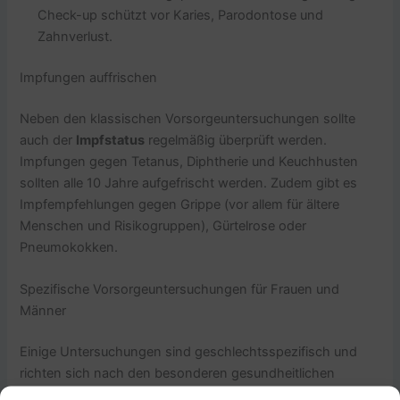
Check-up schützt vor Karies, Parodontose und
Zahnverlust.
Impfungen auffrischen
Neben den klassischen Vorsorgeuntersuchungen sollte
auch der
Impfstatus
regelmäßig überprüft werden.
Impfungen gegen Tetanus, Diphtherie und Keuchhusten
sollten alle 10 Jahre aufgefrischt werden. Zudem gibt es
Impfempfehlungen gegen Grippe (vor allem für ältere
Menschen und Risikogruppen), Gürtelrose oder
Pneumokokken.
Spezifische Vorsorgeuntersuchungen für Frauen und
Männer
Einige Untersuchungen sind geschlechtsspezifisch und
richten sich nach den besonderen gesundheitlichen
Bedürfnissen von Frauen und Männern: