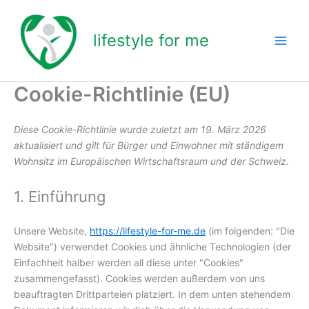
Consent
Consent
Consent
Statistike
Marketin
Zum
to
to
to
Inhalt
service
service
service
lifestyle for me
springen
wordpress
google-
sonstiges
fonts
Cookie-Richtlinie (EU)
Diese Cookie-Richtlinie wurde zuletzt am 19. März 2026
aktualisiert und gilt für Bürger und Einwohner mit ständigem
Wohnsitz im Europäischen Wirtschaftsraum und der Schweiz.
1. Einführung
Unsere Website,
https://lifestyle-for-me.de
(im folgenden: "Die
Website") verwendet Cookies und ähnliche Technologien (der
Einfachheit halber werden all diese unter "Cookies"
zusammengefasst). Cookies werden außerdem von uns
beauftragten Drittparteien platziert. In dem unten stehendem